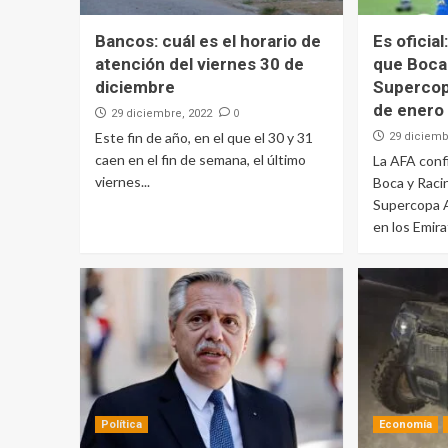
Bancos: cuál es el horario de
Es oficia
atención del viernes 30 de
que Boca 
diciembre
Supercop
de enero
0
29 diciembre, 2022
Este fin de año, en el que el 30 y 31
29 diciemb
caen en el fin de semana, el último
La AFA conf
viernes...
Boca y Raci
Supercopa A
en los Emira
Política
Economía