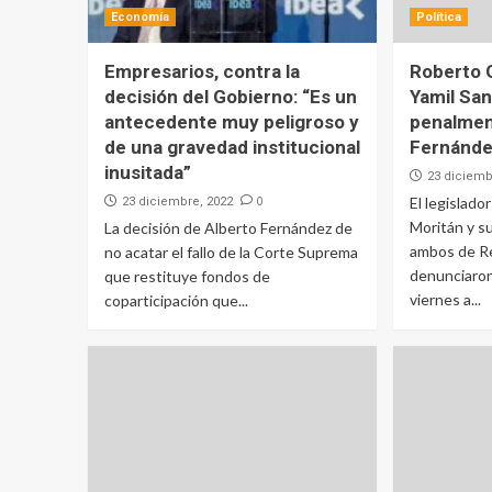
Economía
Política
Empresarios, contra la
Roberto 
decisión del Gobierno: “Es un
Yamil Sa
antecedente muy peligroso y
penalmen
de una gravedad institucional
Fernánde
inusitada”
23 diciemb
0
El legislad
23 diciembre, 2022
Moritán y s
La decisión de Alberto Fernández de
ambos de R
no acatar el fallo de la Corte Suprema
denunciaro
que restituye fondos de
viernes a...
coparticipación que...