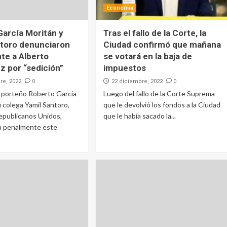
Economía
García Moritán y
Tras el fallo de la Corte, la
ntoro denunciaron
Ciudad confirmó que mañana
te a Alberto
se votará en la baja de
z por “sedición”
impuestos
0
0
re, 2022
22 diciembre, 2022
or porteño Roberto García
Luego del fallo de la Corte Suprema
u colega Yamil Santoro,
que le devolvió los fondos a la Ciudad
epublicanos Unidos,
que le había sacado la...
n penalmente este