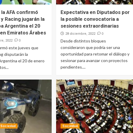
l: la AFA confirmó
Expectativa en Diputados por
y Racing jugarán la
la posible convocatoria a
a Argentina el 20
sesiones extraordinarias
 en Emiratos Árabes
0
28 diciembre, 2022
0
Desde distintos bloques
re, 2022
consideraron que podría ser una
irmó este jueves que
oportunidad para retomar el diálogo y
ng disputarán la
sesionar para avanzar con proyectos
rgentina el 20 de enero
pendientes....
tos...
Sociedad
Sociedad