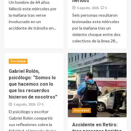
heridos
Un hombre de 64 años
0
falleció este miércoles por
5 agosto, 2026
la mañana tras verse
Seis personas resultaron
involucrado en un
lesionadas este miércoles
accidente de tránsito en...
por la mañana tras un
violento choque entre dos
colectivos de la línea 28...
Sociedad
Gabriel Rolón,
psicólogo: “Somos lo
que hacemos con lo
que los recuerdos
hicieron de nosotros”
0
5 agosto, 2026
Sociedad
El psicólogo y escritor
Gabriel Rolón compartió
sus reflexiones sobre la
Accidente en Retiro:
felicidad, el impacto de los