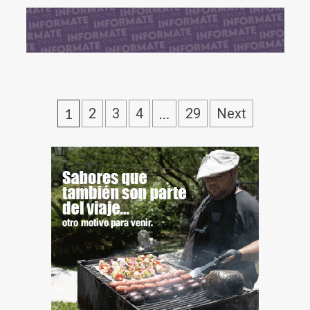
1
2
3
4
…
29
Next