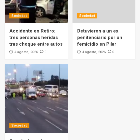
para avanzar con la reforma del Banco
Central y la ley de Inocencia Fiscal
4
Sociedad
Sociedad
Política
Accidente en Retiro:
Detuvieron a un ex
El Frente Cívico de Zamora logra una
tres personas heridas
penitenciario por un
contundente victoria en las elecciones de
tras choque entre autos
femicidio en Pilar
Santiago del Estero
5
0
0
4 agosto, 2026
4 agosto, 2026
Sociedad