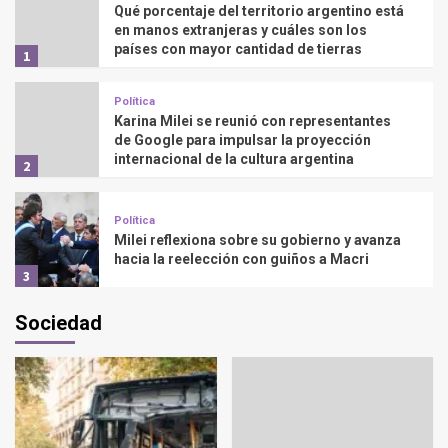
Qué porcentaje del territorio argentino está
en manos extranjeras y cuáles son los
países con mayor cantidad de tierras
1
Política
Karina Milei se reunió con representantes
de Google para impulsar la proyección
internacional de la cultura argentina
2
Política
Milei reflexiona sobre su gobierno y avanza
hacia la reelección con guiños a Macri
3
Sociedad
Política
El Gobierno negocia apoyo en Diputados
para avanzar con la reforma del Banco
Central y la ley de Inocencia Fiscal
4
Política