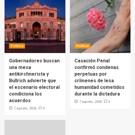
Política
Política
Gobernadores buscan
Casación Penal
una mesa
confirmó condenas
antikirchnerista y
perpetuas por
Bullrich advierte que
crímenes de lesa
el escenario electoral
humanidad cometidos
condiciona los
durante la dictadura
acuerdos
0
7 agosto, 2026
0
7 agosto, 2026