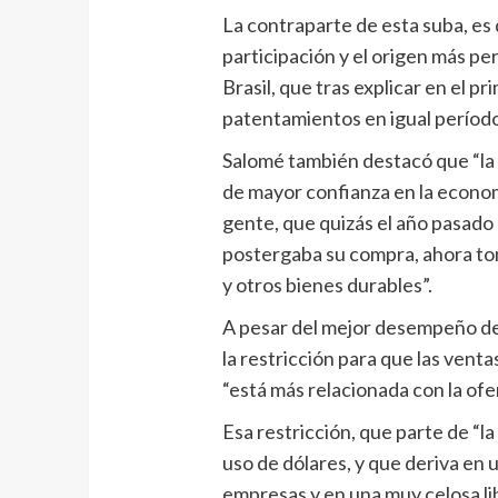
La contraparte de esta suba, es
participación y el origen más pe
Brasil, que tras explicar en el p
patentamientos en igual período
Salomé también destacó que “la e
de mayor confianza en la econo
gente, que quizás el año pasado
postergaba su compra, ahora tom
y otros bienes durables”.
A pesar del mejor desempeño de 
la restricción para que las ven
“está más relacionada con la ofe
Esa restricción, que parte de “la
uso de dólares, y que deriva en 
empresas y en una muy celosa l