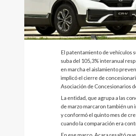
El patentamiento de vehículos 
suba del 105,3% interanual resp
en marcha el aislamiento prevent
implicó el cierre de concesionari
Asociación de Concesionarios d
La entidad, que agrupa a las conc
de marzo marcaron también un i
y conformó el quinto mes de crec
cuando la comparación era contr
En ese marco, Acara resaltó qu