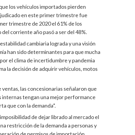
 que los vehículos importados pierden
rjudicado en este primer trimestre fue
rimer trimestre de 2020 el 61% de los
 del corriente año pasó a ser del 48%.
stabilidad cambiaria lograda y una visión
mía han sido determinantes para que mucha
 por el clima de incertidumbre y pandemia
a la decisión de adquirir vehículos, motos
ventas, las concesionarias señalaron que
tas internas tengan una mejor performance
rta que con la demanda”.
 imposibilidad de dejar librado al mercado el
una restricción de la demanda a personas y
iberación de permisos de importación