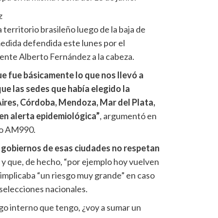
z
erritorio brasileño luego de la baja de
edida defendida este lunes por el
ente Alberto Fernández a la cabeza.
e fue básicamente lo que nos llevó a
que las sedes que había elegido la
ires, Córdoba, Mendoza, Mar del Plata,
en alerta epidemiológica”
, argumentó en
io AM990.
s gobiernos de esas ciudades no respetan
a
y que, de hecho, “por ejemplo hoy vuelven
ue implicaba “un riesgo muy grande” en caso
 selecciones nacionales.
sgo interno que tengo, ¿voy a sumar un