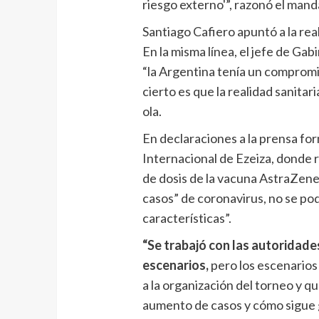
riesgo externo'”, razonó el mand
Santiago Cafiero apuntó a la real
En la misma línea, el jefe de Gab
“la Argentina tenía un compromi
cierto es que la realidad sanitar
ola.
En declaraciones a la prensa fo
Internacional de Ezeiza, donde r
de dosis de la vacuna AstraZene
casos” de coronavirus, no se po
características”.
“Se trabajó con las autoridade
escenarios,
pero los escenarios
a la organización del torneo y 
aumento de casos y cómo sigue g