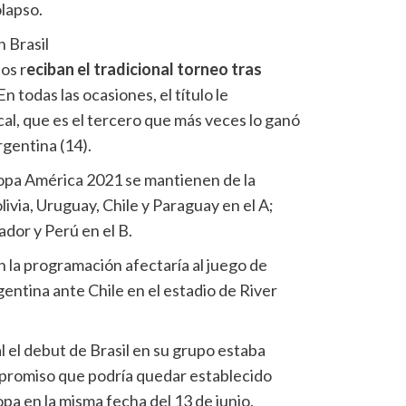
olapso.
n Brasil
os r
eciban el tradicional torneo tras
n todas las ocasiones, el título le
al, que es el tercero que más veces lo ganó
gentina (14).
opa América 2021 se mantienen de la
ivia, Uruguay, Chile y Paraguay en el A;
dor y Perú en el B.
 la programación afectaría al juego de
entina ante Chile en el estadio de River
l el debut de Brasil en su grupo estaba
promiso que podría quedar establecido
pa en la misma fecha del 13 de junio.