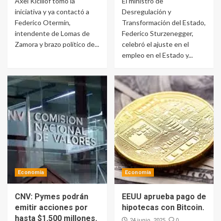
Axel Kicillof tomó la
El ministro de
iniciativa y ya contactó a
Desregulación y
Federico Otermín,
Transformación del Estado,
intendente de Lomas de
Federico Sturzenegger,
Zamora y brazo político de...
celebró el ajuste en el
empleo en el Estado y...
Economía
Economía
CNV: Pymes podrán
EEUU aprueba pago de
emitir acciones por
hipotecas con Bitcoin.
hasta $1.500 millones.
0
24 junio, 2025