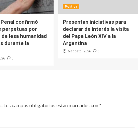
Política
 Penal confirmó
Presentan iniciativas para
 perpetuas por
declarar de interés la visita
 de lesa humanidad
del Papa León XIV a la
s durante la
Argentina
a
0
6 agosto, 2026
0
2026
a.
Los campos obligatorios están marcados con
*