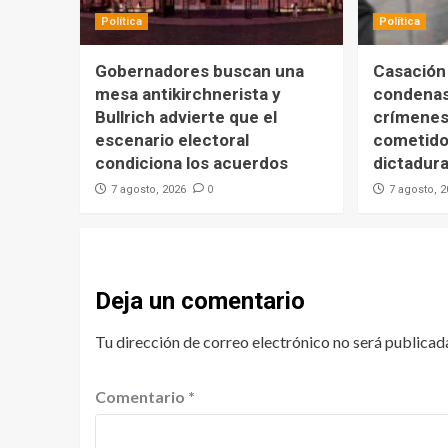
Política
Política
Gobernadores buscan una
Casación
mesa antikirchnerista y
condenas
Bullrich advierte que el
crímenes
escenario electoral
cometido
condiciona los acuerdos
dictadur
0
7 agosto, 2026
7 agosto, 
Deja un comentario
Tu dirección de correo electrónico no será publicad
Comentario
*