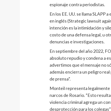
espionaje contra periodistas.
En los EE. UU. se llama SLAPP a 
en inglés (Strategic lawsuit again
intención es la intimidación y si
costo de una defensa legal, u o
denuncias e investigaciones.
En septiembre del año 2022, F
absoluto repudio y condena a es
advertimos que el mensaje no sól
además encierra un peligro real p
de prensa”.
Monteil representa legalmente e
narcos de Rosario. “Esto result
violencia criminal agrega un con
desprotección para los colegas