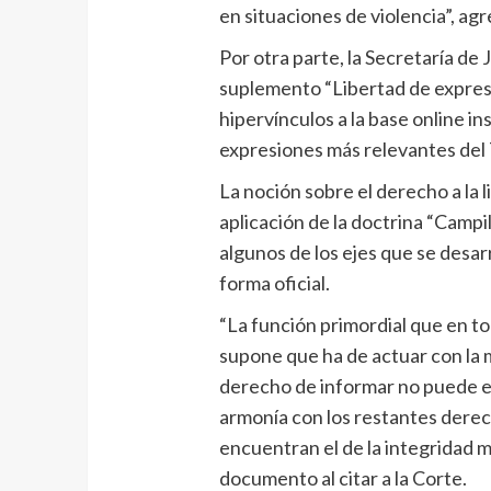
en situaciones de violencia”, ag
Por otra parte, la Secretaría de 
suplemento “Libertad de expresi
hipervínculos a la base online i
expresiones más relevantes del 
La noción sobre el derecho a la l
aplicación de la doctrina “Campill
algunos de los ejes que se desar
forma oficial.
“La función primordial que en 
supone que ha de actuar con la má
derecho de informar no puede e
armonía con los restantes derec
encuentran el de la integridad mo
documento al citar a la Corte.