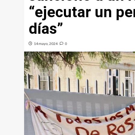
“ejecutar un pe
días”
14 mayo, 2024
0