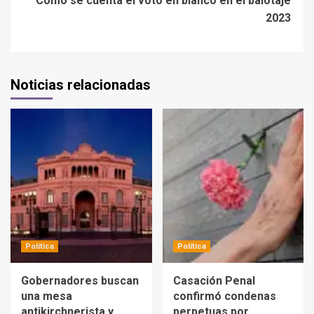
Cómo se cuenta el voto en blanco en el balotaje
2023
Noticias relacionadas
Política
Política
Gobernadores buscan
Casación Penal
una mesa
confirmó condenas
antikirchnerista y
perpetuas por