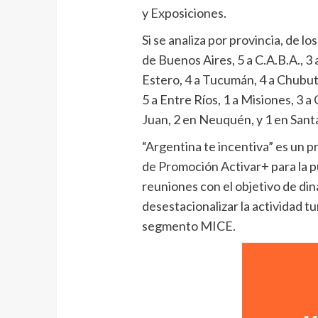
y Exposiciones.
Si se analiza por provincia, de l
de Buenos Aires, 5 a C.A.B.A., 3 
Estero, 4 a Tucumán, 4 a Chubut,
5 a Entre Ríos, 1 a Misiones, 3 a
Juan, 2 en Neuquén, y 1 en Sant
“Argentina te incentiva” es un 
de Promoción Activar+ para la p
reuniones con el objetivo de din
desestacionalizar la actividad tu
segmento MICE.