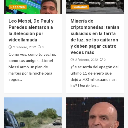
Deportes
Economía
Leo Messi, De Paul y
Minería de
Paredes alentaron a
criptomonedas: tenían
la Selección por
subsidios en la tarifa
videollamada
de luz, se los quitaron
y deben pagar cuatro
0
2 febrero, 2022
veces más
Como vos, como tu vecino,
0
como tus amigos… Lionel
2 febrero, 2022
Messi armó un plan de
¿Se acuerda del apagón del
martes por la noche para
último 11 de enero que
seguir...
dejó a 700 mil usuarios sin
luz? Una de las...