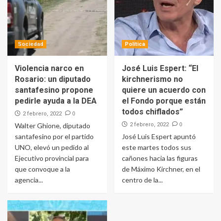
Sociedad
Política
Violencia narco en
José Luis Espert: “El
Rosario: un diputado
kirchnerismo no
santafesino propone
quiere un acuerdo con
pedirle ayuda a la DEA
el Fondo porque están
todos chiflados”
0
2 febrero, 2022
0
Walter Ghione, diputado
2 febrero, 2022
santafesino por el partido
José Luis Espert apuntó
UNO, elevó un pedido al
este martes todos sus
Ejecutivo provincial para
cañones hacia las figuras
que convoque a la
de Máximo Kirchner, en el
agencia...
centro de la...