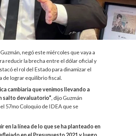
 Guzmán, negó este miércoles que vaya a
a reducir la brecha entre el dólar oficial y
stacó el rol del Estado para dinamizar el
de lograr equilibrio fiscal.
ica cambiaria que venimos llevando a
n salto devaluatorio”
, dijo Guzmán
 del 57mo Coloquio de IDEA que se
ir en la línea de lo que se ha planteado en
flejado en el Presupuesto 2021 y luego