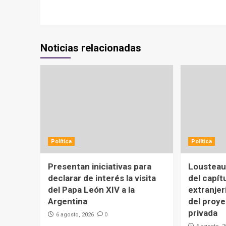
Noticias relacionadas
Política
Política
Presentan iniciativas para
Lousteau 
declarar de interés la visita
del capít
del Papa León XIV a la
extranjer
Argentina
del proy
privada
0
6 agosto, 2026