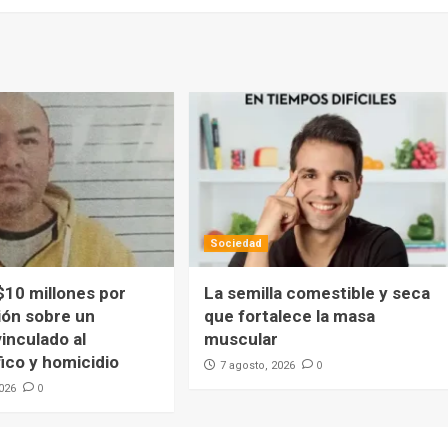
Sociedad
$10 millones por
La semilla comestible y seca
ión sobre un
que fortalece la masa
inculado al
muscular
ico y homicidio
0
7 agosto, 2026
0
2026