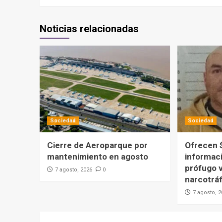
Noticias relacionadas
Sociedad
Sociedad
Cierre de Aeroparque por
Ofrecen 
mantenimiento en agosto
informac
prófugo v
0
7 agosto, 2026
narcotráf
7 agosto, 