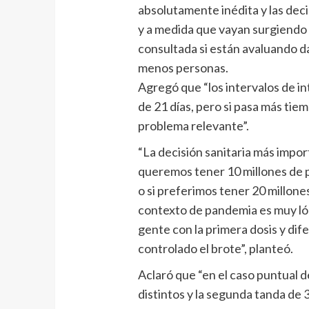
absolutamente inédita y las dec
y a medida que vayan surgiendo i
consultada si están avaluando da
menos personas.
Agregó que “los intervalos de i
de 21 días, pero si pasa más tiem
problema relevante”.
“La decisión sanitaria más impo
queremos tener 10 millones de 
o si preferimos tener 20 millone
contexto de pandemia es muy ló
gente con la primera dosis y dif
controlado el brote”, planteó.
Aclaró que “en el caso puntual 
distintos y la segunda tanda de 3