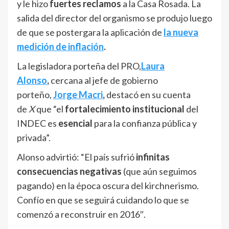
y le hizo
fuertes reclamos
a la Casa Rosada. La
salida del director del organismo se produjo luego
de que se postergara la aplicación de
la nueva
medición de inflación
.
La legisladora porteña del PRO,
Laura
Alonso
,
cercana al jefe de gobierno
porteño,
Jorge Macri
,
destacó en su cuenta
de
X
que “el
fortalecimiento institucional
del
INDEC es
esencial
para la confianza pública y
privada”.
Alonso advirtió: “El país sufrió
infinitas
consecuencias negativas
(que aún seguimos
pagando) en la época oscura del kirchnerismo.
Confío en que se seguirá cuidando lo que se
comenzó a reconstruir en 2016″.