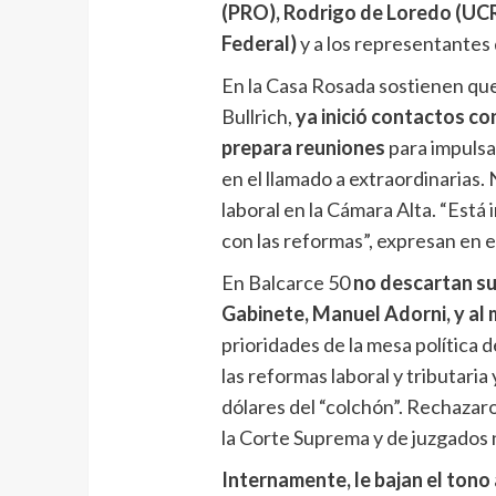
(PRO), Rodrigo de Loredo (UCR
Federal)
y a los representantes 
En la Casa Rosada sostienen que 
Bullrich,
ya inició contactos co
prepara reuniones
para impulsar
en el llamado a extraordinarias.
laboral en la Cámara Alta. “Est
con las reformas”, expresan en e
En Balcarce 50
no descartan su
Gabinete, Manuel Adorni, y al mi
prioridades de la mesa política 
las reformas laboral y tributaria
dólares del “colchón”. Rechazaro
la Corte Suprema y de juzgados 
Internamente, le bajan el tono