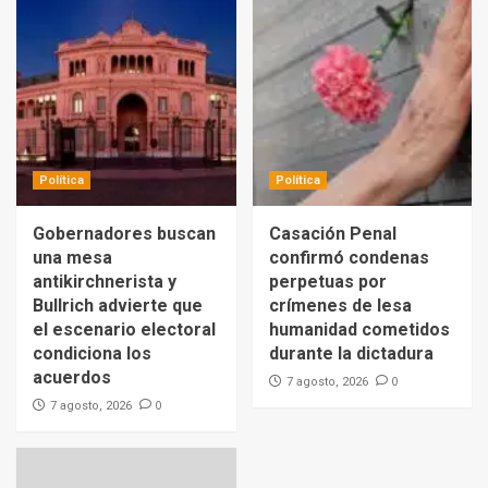
Política
Política
Gobernadores buscan
Casación Penal
una mesa
confirmó condenas
antikirchnerista y
perpetuas por
Bullrich advierte que
crímenes de lesa
el escenario electoral
humanidad cometidos
condiciona los
durante la dictadura
acuerdos
0
7 agosto, 2026
0
7 agosto, 2026