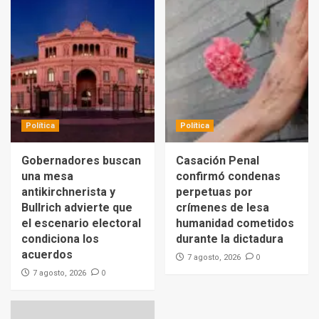
Política
Política
Gobernadores buscan
Casación Penal
una mesa
confirmó condenas
antikirchnerista y
perpetuas por
Bullrich advierte que
crímenes de lesa
el escenario electoral
humanidad cometidos
condiciona los
durante la dictadura
acuerdos
0
7 agosto, 2026
0
7 agosto, 2026