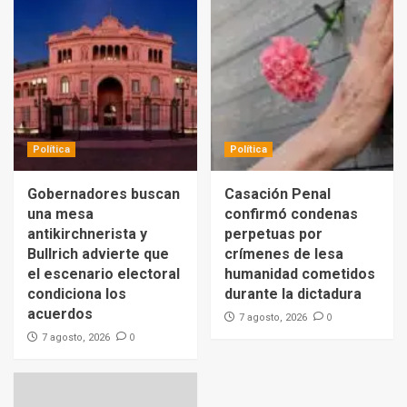
Política
Política
Gobernadores buscan
Casación Penal
una mesa
confirmó condenas
antikirchnerista y
perpetuas por
Bullrich advierte que
crímenes de lesa
el escenario electoral
humanidad cometidos
condiciona los
durante la dictadura
acuerdos
0
7 agosto, 2026
0
7 agosto, 2026