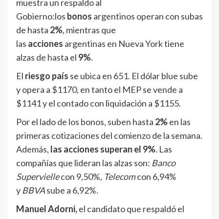
muestra un respaldo al
Gobierno:los
bonos
argentinos operan con subas
de hasta
2%
, mientras que
las
acciones
argentinas en Nueva York tiene
alzas de hasta el
9%
.
El
riesgo país
se ubica en 651. El dólar blue sube
y opera a $1170, en tanto el MEP se vende a
$1141 y el contado con liquidación a $1155.
Por el lado de los bonos, suben hasta
2%
en las
primeras cotizaciones del comienzo de la semana.
Además,
las acciones superan el 9%
. Las
compañías que lideran las alzas son:
Banco
Supervielle
con 9,50%,
Telecom
con 6,94%
y
BBVA
sube a 6,92%.
Manuel Adorni,
el candidato que respaldó el