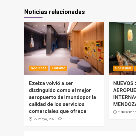
Noticias relacionadas
Sociedad
Turismo
Sociedad
Ezeiza volvió a ser
NUEVOS 
distinguido como el mejor
AEROPU
aeropuerto del mundopor la
INTERNA
calidad de los servicios
MENDOZ
comerciales que ofrece
2 diciembr
0
22 mayo, 2025