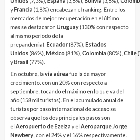
Unidos
(7,3%),
España
(3,5%),
Bolivia
(3,5%),
Colomb
y
Francia
(1,8%) encabezan el ranking. Entre los
mercados de mejor recuperación en el último
mes se destacaron
Uruguay
(130% con respecto
al mismo período de la
prepandemia),
Ecuador
(87%),
Estados
Unidos
(86%),
México
(81%),
Colombia
(80%),
Chile
(
y
Brasil
(77%).
En octubre, la
vía aérea
fue la de mayor
crecimiento, con un 20% con respecto a
septiembre, tocando el máximo en lo que va del
año (158 mil turistas). En el acumulado anual de
turistas por paso internacional de acceso se
observa que los dos principales pasos son
el
Aeropuerto de Ezeiza
y el
Aeroparque Jorge
Newbery
, con el 24% y el 16% respectivamente.