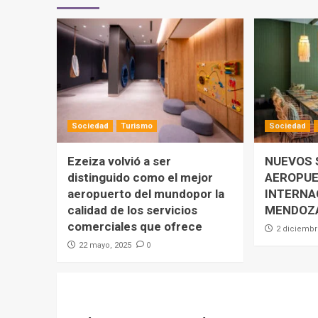
Sociedad
Turismo
Sociedad
Ezeiza volvió a ser
NUEVOS 
distinguido como el mejor
AEROPU
aeropuerto del mundopor la
INTERNA
calidad de los servicios
MENDOZ
comerciales que ofrece
2 diciembr
0
22 mayo, 2025