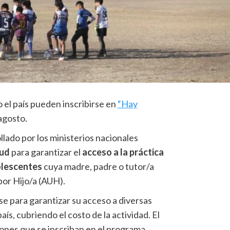
 el país pueden inscribirse en
“Hay
agosto.
lado por los ministerios nacionales
lud
para garantizar el
acceso a la práctica
olescentes
cuya madre, padre o tutor/a
por Hijo/a (AUH).
se para garantizar su acceso a diversas
aís, cubriendo el costo de la actividad. El
ciones que se inscriban en el programa.