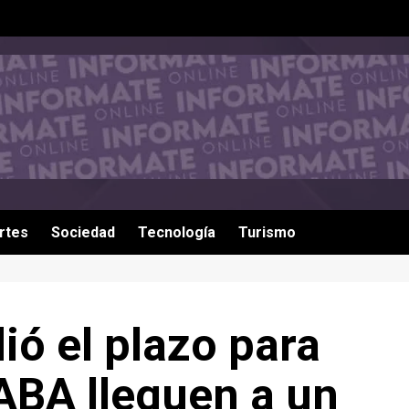
rtes
Sociedad
Tecnología
Turismo
ió el plazo para
ABA lleguen a un