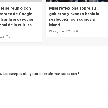
lei se reunió con
Milei reflexiona sobre su
tantes de Google
gobierno y avanza hacia la
lsar la proyección
reelección con guiños a
onal de la cultura
Macri
a
0
4 agosto, 2026
0
2026
a.
Los campos obligatorios están marcados con
*