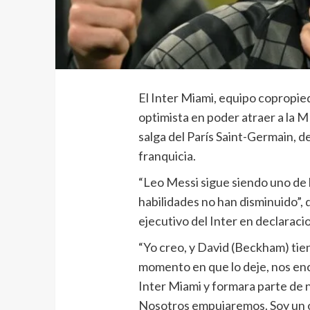
El Inter Miami, equipo copropi
optimista en poder atraer a la 
salga del París Saint-Germain, d
franquicia.
“Leo Messi sigue siendo uno de 
habilidades no han disminuido”, 
ejecutivo del Inter en declaraci
“Yo creo, y David (Beckham) tiene
momento en que lo deje, nos enc
Inter Miami y formara parte de
Nosotros empujaremos. Soy un o