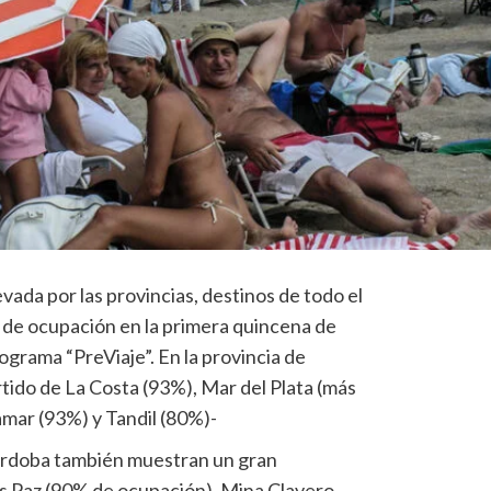
vada por las provincias, destinos de todo el
s de ocupación en la primera quincena de
ograma “PreViaje”. En la provincia de
tido de La Costa (93%), Mar del Plata (más
namar (93%) y Tandil (80%)-
Córdoba también muestran un gran
los Paz (90% de ocupación), Mina Clavero