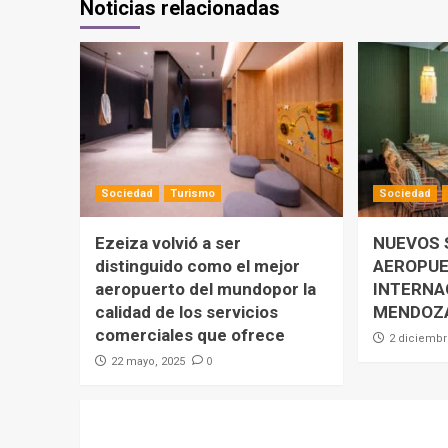
Noticias relacionadas
Sociedad
Turismo
Sociedad
Ezeiza volvió a ser
NUEVOS 
distinguido como el mejor
AEROPU
aeropuerto del mundopor la
INTERNA
calidad de los servicios
MENDOZ
comerciales que ofrece
2 diciembr
0
22 mayo, 2025