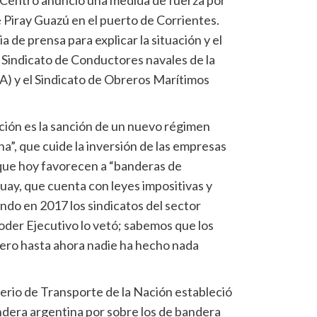
el Centro anunció una medida de fuerza por
 Piray Guazú en el puerto de Corrientes.
 de prensa para explicar la situación y el
l Sindicato de Conductores navales de la
 y el Sindicato de Obreros Marítimos
ución es la sanción de un nuevo régimen
tina”, que cuide la inversión de las empresas
s que hoy favorecen a “banderas de
uay, que cuenta con leyes impositivas y
ndo en 2017 los sindicatos del sector
oder Ejecutivo lo vetó; sabemos que los
ero hasta ahora nadie ha hecho nada
terio de Transporte de la Nación estableció
andera argentina por sobre los de bandera