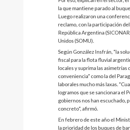
Por eso, explican en el sector, 
la que mantiene parado al buque
Luego realizaron una conferencia
reclamo, con la participación de
República Argentina (SICONARA)
Unidos (SOMU).
Según González Insfrán, “la sol
fiscal para la flota fluvial argen
locales y suprima las asimetría
conveniencia” como la del Parag
laborales mucho más laxas. “Cua
logramos que se sancionara el P
gobiernos nos han escuchado, p
concreto”, afirmó.
En febrero de este año el Minis
la prioridad de los buques de b