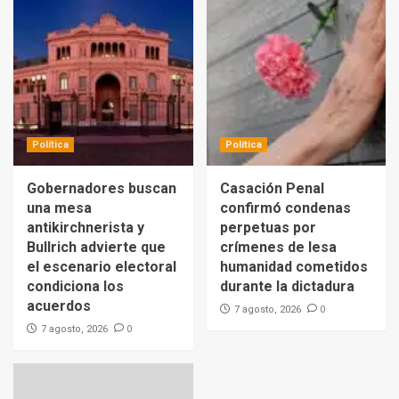
Política
Política
Gobernadores buscan
Casación Penal
una mesa
confirmó condenas
antikirchnerista y
perpetuas por
Bullrich advierte que
crímenes de lesa
el escenario electoral
humanidad cometidos
condiciona los
durante la dictadura
acuerdos
0
7 agosto, 2026
0
7 agosto, 2026