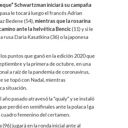
Peque” Schwartzman iniciará su campaña
o pasa le tocará luego el francés Adrian
jaz Bedene (54),
mientras que la rosarina
amino ante la helvética Bencic
(11) y si le
a rusa Daria Kasatkina (36) o la japonesa
los puntos que ganó en la edición 2020 que
septiembre y la primera de octubre, en una
onal a raíz de la pandemia de coronavirus,
e se topó con Nadal, mientras
ca situación.
año pasado atravesó la “qualy” y se instaló
que perdió en semifinales ante la polaca Iga
l cuadro femenino del certamen.
 (96) jugará en la ronda inicial ante al