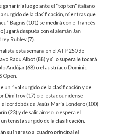
 ganar iría luego ante el “top ten” italiano
a surgido de la clasificación, mientras que
cu” Bagnis (101) se medirá con el francés
lo jugará después con el alemán Jan
drey Rublev (7).
inalista esta semana en el ATP 250 de
vo Radu Albot (88) y si lo supera le tocará
lo Andújar (68) o el austríaco Dominic
US Open.
e un rival surgido de la clasificación y de
gor Dimitrov (17) o el estadounidense
 el cordobés de Jesús María Londero (100)
ín (23) y de salir airoso lo espera el
un tenista surgido de la clasificación.
rán su ingreso al cuadro principal el