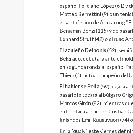
español Feliciano López (61) y de
Matteo Berrettini (9) o un tenist
el santafecino de Armstrong “Fa
Benjamin Bonzi (115) y de pasar
Lennard Struff (42) o el ruso An
El azuleño Delbonis
(52), semif
Belgrado, debutará ante el molda
en segunda ronda al español Pab
Thiem (4), actual campeón del 
El bahiense Pella
(59) jugará ant
pasarlo le tocará al búlgaro Gri
Marcos Girón (82), mientras que
enfrentará al chileno Cristian Gar
finlandés Emil Ruusuvuori (74) o 
En la “qualy” este viernes defini