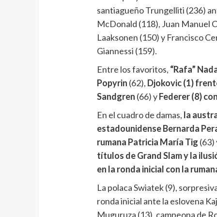
santiagueño Trungelliti (236) 
McDonald (118), Juan Manuel Ce
Laaksonen (150) y Francisco Cer
Giannessi (159).
Entre los favoritos,
“Rafa” Nadal
Popyrin
(62),
Djokovic (1) fren
Sandgren
(66) y
Federer (8) con
En el cuadro de damas,
la austra
estadounidense Bernarda Per
rumana Patricia María Tig
(63) 
títulos de Grand Slam y la ilus
en la ronda inicial con la ruman
La polaca Swiatek (9), sorpresiv
ronda inicial ante la eslovena Ka
Muguruza (13), campeona de Rol