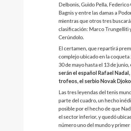
Delbonis, Guido Pella, Federico
Bagnis y entre las damas a Podo
mientras que otros tres buscarán
clasificación: Marco Trungellit
Cerúndolo.
El certamen, que repartirá premi
complejo ubicado en la coqueta 
30 de mayo hasta el 13 de junio,
serán el español Rafael Nadal, 
trofeos, el serbio Novak Djokov
Las tres leyendas del tenis mun
parte del cuadro, un hecho inéd
posible por el hecho de que Nad
el sector inferior, y quedó ubica
número uno del mundo y primer f