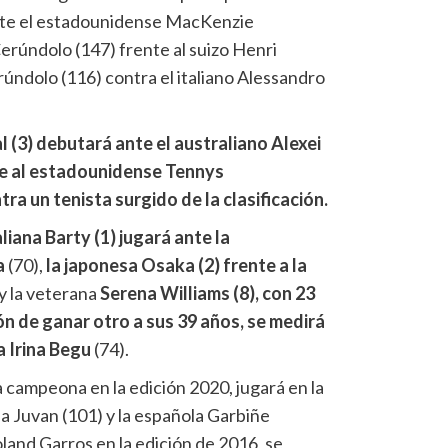
ante el estadounidense MacKenzie
rúndolo (147) frente al suizo Henri
úndolo (116) contra el italiano Alessandro
 (3) debutará ante el australiano Alexei
te al estadounidense Tennys
tra un tenista surgido de la clasificación.
liana Barty (1) jugará ante la
a
(70),
la japonesa Osaka (2) frente a la
y la veterana
Serena Williams (8), con 23
ión de ganar otro a sus 39 años, se medirá
a Irina Begu
(74).
a campeona en la edición 2020, jugará en la
ja Juvan (101) y la española Garbiñe
and Garros en la edición de 2016, se