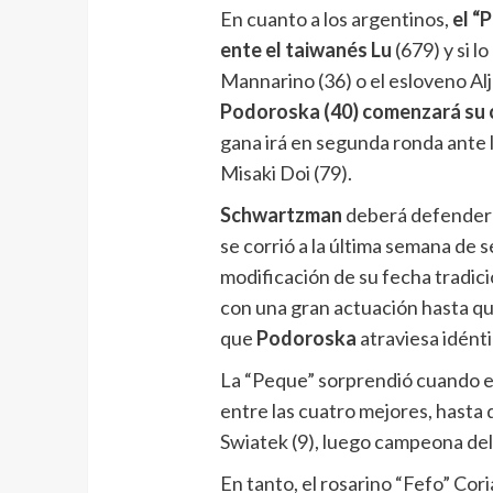
En cuanto a los argentinos,
el “
ente el taiwanés Lu
(679) y si l
Mannarino (36) o el esloveno Al
Podoroska (40) comenzará su c
gana irá en segunda ronda ante l
Misaki Doi (79).
Schwartzman
deberá defender 
se corrió a la última semana de 
modificación de su fecha tradici
con una gran actuación hasta qu
que
Podoroska
atraviesa idénti
La “Peque” sorprendió cuando el 
entre las cuatro mejores, hasta 
Swiatek (9), luego campeona de
En tanto, el rosarino “Fefo” Coria