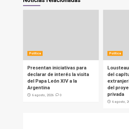
Política
Política
Presentan iniciativas para
Lousteau 
declarar de interés la visita
del capít
del Papa León XIV a la
extranjer
Argentina
del proy
privada
0
6 agosto, 2026
6 agosto, 