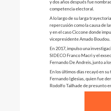
y dos años después fue nombrado 
competencia electoral.
A lo largo de su larga trayectori
repercusión como la causa de la
y en el caso Ciccone donde impu
vicepresidente Amado Boudou.
En 2017, impulso una investigaci
SIDECO Franco Macri y el exsecr
Fernando De Andreis, junto a lo
En los últimos días recayó en su f
Fernando Iglesias, quien fue denu
Rodolfo Tailhade de presunto enr