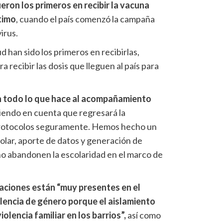
eron los primeros en recibir la vacuna
timo
, cuando el país comenzó la campaña
irus.
ud han sido los primeros en recibirlas,
a recibir las dosis que lleguen al país para
n todo lo que hace al acompañamiento
iendo en cuenta que regresará la
n protocolos seguramente. Hemos hecho un
ar, aporte de datos y generación de
o abandonen la escolaridad en el marco de
aciones están “muy presentes en el
olencia de género porque el aislamiento
olencia familiar en los barrios”,
así como