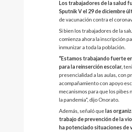
Los trabajadores de la salud fu
Sputnik V el 29 de diciembre úl
de vacunación contra el coronav
Si bien los trabajadores de la sal
comienza ahora la inscripción par
inmunizar a toda la población.
“Estamos trabajando fuerte e
para la reinserción escolar,
ten
presencialidad a las aulas, co
acompañamiento con apoyo escol
mecanismos para que los pibes n
la pandemia”, dijo Onorato.
Además, señaló que
las organiz
trabajo de prevención de la vi
ha potenciado situaciones de vi