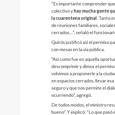
“Es importante comprender que 
colectivo y
hay mucha gente que
la cuarentena original
. Tanto e
de reuniones familiares, social
cerrados…”, señaló el funcionar
Quirós justificó así el permiso p
con mesas en la vía pública.
“Así como fue en aquella oportu
descomprimir y dimos el permiso 
volvimos a proponerle a la ciud
en espacios cerrados, llevar esa
seguro y que nos permite el diá
ocurriendo”, agregó.
De todos modos, el ministro resa
bueno”. Y explicó: “Lo que pasó 