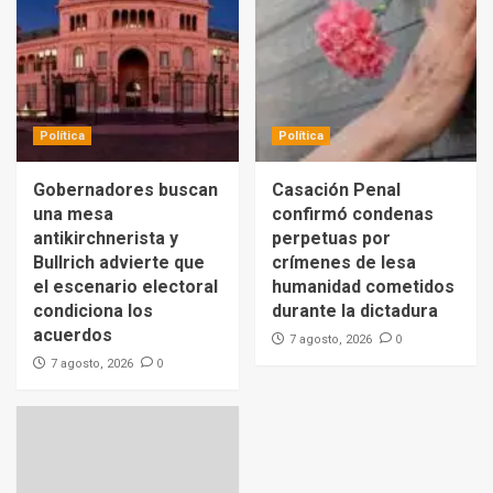
Política
Política
Gobernadores buscan
Casación Penal
una mesa
confirmó condenas
antikirchnerista y
perpetuas por
Bullrich advierte que
crímenes de lesa
el escenario electoral
humanidad cometidos
condiciona los
durante la dictadura
acuerdos
0
7 agosto, 2026
0
7 agosto, 2026