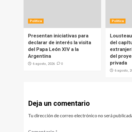
Política
Política
Presentan iniciativas para
Lousteau 
declarar de interés la visita
del capít
del Papa León XIV a la
extranjer
Argentina
del proy
privada
0
6 agosto, 2026
6 agosto, 
Deja un comentario
Tu dirección de correo electrónico no será publicad
Comentario
*