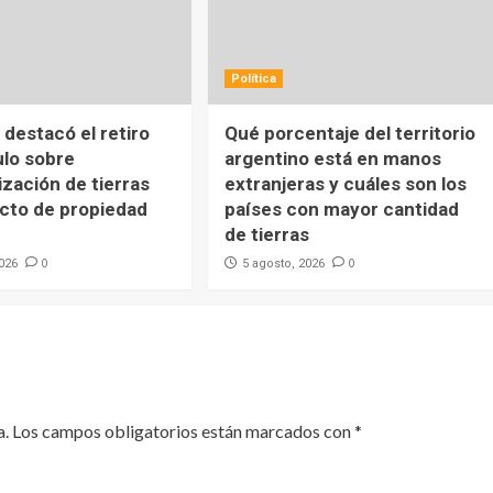
Política
destacó el retiro
Qué porcentaje del territorio
ulo sobre
argentino está en manos
ización de tierras
extranjeras y cuáles son los
ecto de propiedad
países con mayor cantidad
de tierras
0
0
2026
5 agosto, 2026
a.
Los campos obligatorios están marcados con
*