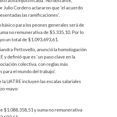
strativa injustificada’. No obstante,
or Julio Cordero aclararon que ‘el acuerdo
esentadas las ramificaciones’.
io básico para los peones generales será de
uma no remunerativa de $5.335,10. Por lo
yo un total de $1.093.693,61.
Sandra Pettovello, anunció la homologación
E y definió que es ‘un paso clave en la
ociación colectiva, con reglas más
 para el mundo del trabajo’.
e la UATRE incluyen las escalas salariales
rzo-mayo:
 de $1.088.358,51 y suma no remunerativa
93.693,61.