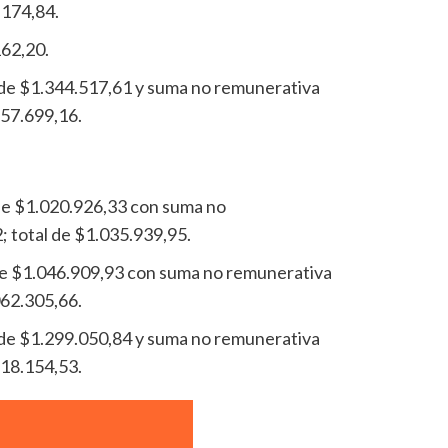
.174,84.
162,20.
o de $1.344.517,61 y suma no remunerativa
357.699,16.
 de $1.020.926,33 con suma no
 total de $1.035.939,95.
de $1.046.909,93 con suma no remunerativa
062.305,66.
o de $1.299.050,84 y suma no remunerativa
318.154,53.