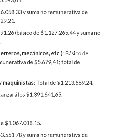
16.058,33 y suma no remunerativa de
529,21.
791,26 (básico de $1.127.265,44 y suma no
.
herreros, mecánicos, etc.)
: Básico de
unerativa de $5.679,41; total de
y maquinistas
: Total de $1.213.589,24.
alcanzará los $1.391.641,65.
de $1.067.018,15.
83.551,78 y suma no remunerativa de