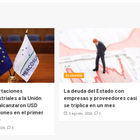
Economía
rtaciones
La deuda del Estado con
triales a la Unión
empresas y proveedores casi
alcanzaron USD
se triplica en un mes
lones en el primer
0
5 agosto, 2026
e
0
2026