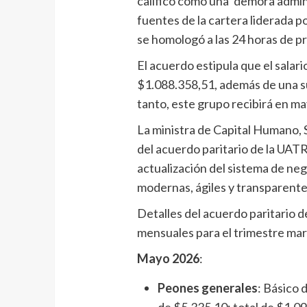
calificó como una ‘demora admini
fuentes de la cartera liderada p
se homologó a las 24 horas de pr
El acuerdo estipula que el salar
$1.088.358,51, además de una s
tanto, este grupo recibirá en ma
La ministra de Capital Humano, 
del acuerdo paritario de la UATR
actualización del sistema de neg
modernas, ágiles y transparentes
Detalles del acuerdo paritario d
mensuales para el trimestre ma
Mayo 2026
:
Peones generales
: Básico
de $5.335,10; total de $1.0