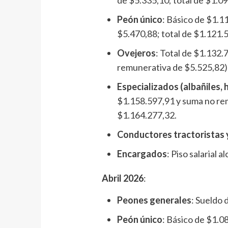
Peón único
: Básico de $1.1
$5.470,88; total de $1.121.
Ovejeros
: Total de $1.132.
remunerativa de $5.525,82)
Especializados (albañiles, 
$1.158.597,91 y suma no rem
$1.164.277,32.
Conductores tractoristas 
Encargados
: Piso salarial 
Abril 2026
:
Peones generales
: Sueldo 
Peón único
: Básico de $1.0