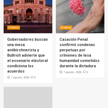
Política
Política
Gobernadores buscan
Casación Penal
una mesa
confirmó condenas
antikirchnerista y
perpetuas por
Bullrich advierte que
crímenes de lesa
el escenario electoral
humanidad cometidos
condiciona los
durante la dictadura
acuerdos
0
7 agosto, 2026
0
7 agosto, 2026