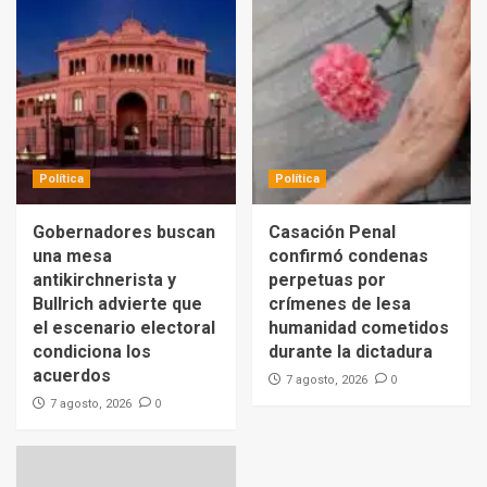
Política
Política
Gobernadores buscan
Casación Penal
una mesa
confirmó condenas
antikirchnerista y
perpetuas por
Bullrich advierte que
crímenes de lesa
el escenario electoral
humanidad cometidos
condiciona los
durante la dictadura
acuerdos
0
7 agosto, 2026
0
7 agosto, 2026