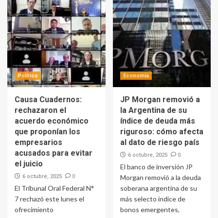
Política
Economía
Causa Cuadernos:
JP Morgan removió a
rechazaron el
la Argentina de su
acuerdo económico
índice de deuda más
que proponían los
riguroso: cómo afecta
empresarios
al dato de riesgo país
acusados para evitar
0
6 octubre, 2025
el juicio
El banco de inversión JP
0
6 octubre, 2025
Morgan removió a la deuda
El Tribunal Oral Federal N°
soberana argentina de su
7 rechazó este lunes el
más selecto índice de
ofrecimiento
bonos emergentes,