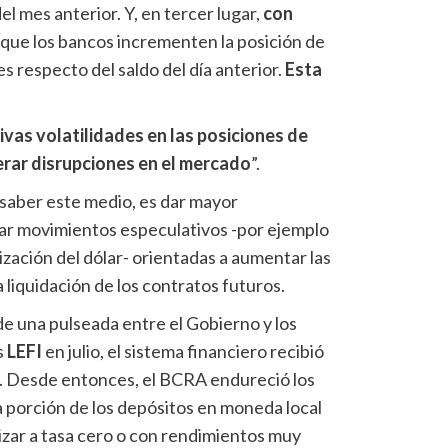
 mes anterior. Y, en tercer lugar,
con
ó que los bancos incrementen la posición de
es respecto del saldo del día anterior.
Esta
ivas volatilidades en las posiciones de
rar disrupciones en el mercado
”.
 saber este medio, es dar mayor
tar movimientos especulativos -por ejemplo
ización del dólar- orientadas a aumentar las
 liquidación de los contratos futuros.
e una pulseada entre el Gobierno y los
s
LEFI
en julio, el sistema financiero recibió
z. Desde entonces, el BCRA endureció los
la porción de los depósitos en moneda local
izar a tasa cero o con rendimientos muy