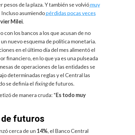
r pesos de la plaza. Y también se volvió
muy
. Incluso asumiendo
pérdidas pocas veces
vier Milei
.
o con los bancos a los que acusan de no
ia un nuevo esquema de política monetaria.
iones en el último día del mes alimentó el
or financiero, en lo que ya es una pulseada
mesas de operaciones de las entidades se
jo determinadas reglas y el Central las
do se definía el
fixing
de futuros.
etizó de manera cruda: “
Es todo muy
 de futuros
nzó cerca de un
14%
, el Banco Central