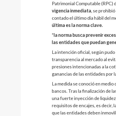
Patrimonial Computable (RPC) del
vigencia inmediata
, se prohibi
contado el último día hábil del m
última es la norma clave.
“
la norma busca prevenir exces
las entidades que puedan gene
La intención oficial, según pudo
transparencia al mercado al evi
presiones intencionadas a la cot
ganancias de las entidades por la
La medida se conoció en medio d
bancos. Tras la finalización de la
una fuerte inyección de liquide
requisitos de encajes, es decir, 
que las entidades deben inmovil