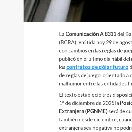
La
Comunicación A 8311
del Ba
(BCRA), emitida hoy 29 de agosto
con cambios en las reglas de ju
publicó en el último día hábil de
los
contratos de dólar futuro
d
de reglas de juego, orientado a 
malhumor entre las entidades fi
El texto estableció tres disposic
1° de diciembre de 2025 la
Posi
Extranjera (PGNME)
será de cu
también desde diciembre, cuand
extranjera sea negativa no podr