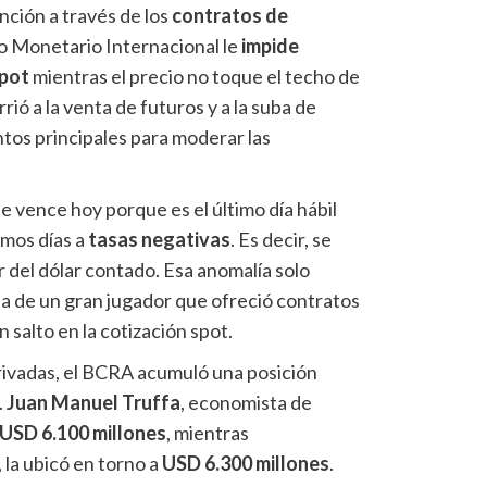
nción a través de los
contratos de
do Monetario Internacional le
impide
spot
mientras el precio no toque el techo de
rió a la venta de futuros y a la suba de
tos principales para moderar las
ue vence hoy porque es el último día hábil
timos días a
tasas negativas
. Es decir, se
or del dólar contado. Esa anomalía solo
ia de un gran jugador que ofreció contratos
n salto en la cotización spot.
ivadas, el BCRA acumuló una posición
.
Juan Manuel Truffa
, economista de
USD 6.100 millones
, mientras
 la ubicó en torno a
USD 6.300 millones
.