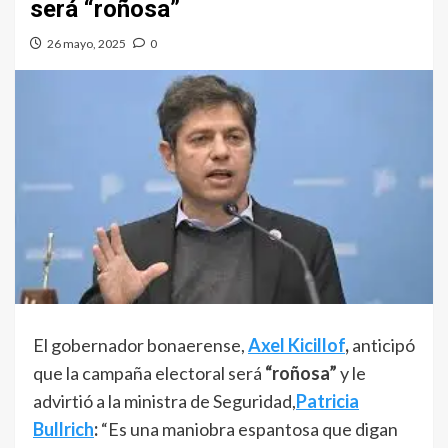
será “roñosa”
26 mayo, 2025
0
El gobernador bonaerense,
Axel Kicillof
,
anticipó
que la campaña electoral será
“roñosa”
y le
advirtió a la ministra de Seguridad,
Patricia
Bullrich
:
“Es una maniobra espantosa que digan