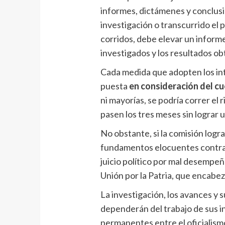
informes, dictámenes y conclusi
investigación o transcurrido el p
corridos, debe elevar un informe
investigados y los resultados ob
Cada medida que adopten los int
puesta
en consideración del c
ni mayorías, se podría correr el
pasen los tres meses sin lograr 
No obstante, si la comisión logra
fundamentos elocuentes contra M
juicio político por mal desempeño
Unión por la Patria, que encab
La investigación, los avances y 
dependerán del trabajo de sus i
permanentes entre el oficialismo