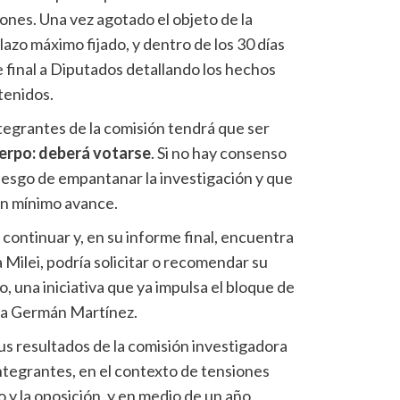
ones. Una vez agotado el objeto de la
lazo máximo fijado, y dentro de los 30 días
 final a Diputados detallando los hechos
tenidos.
egrantes de la comisión tendrá que ser
uerpo: deberá votarse
. Si no hay consenso
 riesgo de empantanar la investigación y que
un mínimo avance.
 continuar y, en su informe final, encuentra
ilei, podría solicitar o recomendar su
, una iniciativa que ya impulsa el bloque de
eza Germán Martínez.
sus resultados de la comisión investigadora
ntegrantes, en el contexto de tensiones
 y la oposición, y en medio de un año