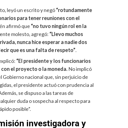
nto, leyó un escrito y negó
“rotundamente
onarios para tener reuniones con el
ién afirmó que
“no tuvo ningún rol en la
emente molesto, agregó:
“Llevo muchos
privada, nunca hice esperar a nadie dos
ecir que es una falta de respeto”
.
explicó:
“El presidente y los funcionarios
 con el proyecto o la moneda.
No implicó
 Gobierno nacional que, sin perjuicio de
rgidas, el presidente actuó con prudencia al
 Además, se dispuso a las tareas de
ualquier duda o sospecha al respecto para
ápido posible”.
omisión investigadora y