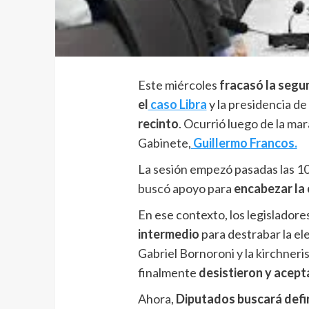
Este miércoles
fracasó la segu
el
caso Libra
y la presidencia de
recinto
. Ocurrió luego de la mar
Gabinete,
Guillermo Francos.
La sesión empezó pasadas las 10:
buscó apoyo para
encabezar la 
En ese contexto, los legisladore
intermedio
para destrabar la el
Gabriel Bornoroni y la kirchneri
finalmente
desistieron y acepta
Ahora,
Diputados buscará defini