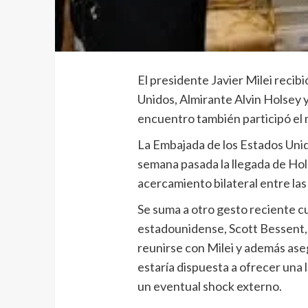
El presidente Javier Milei recib
Unidos, Almirante Alvin Holsey y
encuentro también participó el m
La Embajada de los Estados Unid
semana pasada la llegada de Hol
acercamiento bilateral entre la
Se suma a otro gesto reciente c
estadounidense, Scott Bessent, 
reunirse con Milei y además ase
estaría dispuesta a ofrecer una l
un eventual shock externo.