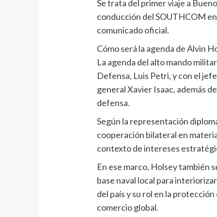
Se trata del primer viaje a Buen
conducción del SOUTHCOM en no
comunicado oficial.
Cómo será la agenda de Alvin H
La agenda del alto mando milita
Defensa, Luis Petri, y con el je
general Xavier Isaac, además de
defensa.
Según la representación diplomát
cooperación bilateral en materia
contexto de intereses estratég
En ese marco, Holsey también se 
base naval local para interioriza
del país y su rol en la protección
comercio global.