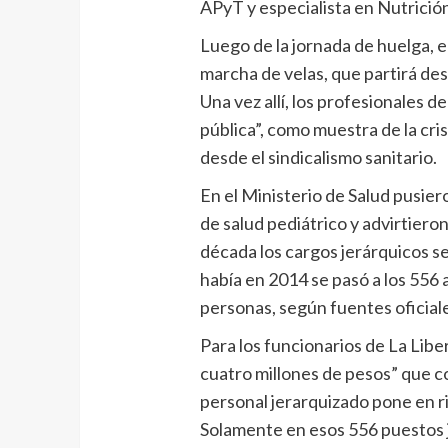
APyT y especialista en Nutrición
Luego de la jornada de huelga, e
marcha de velas, que partirá des
Una vez allí, los profesionales d
pública”, como muestra de la cri
desde el sindicalismo sanitario.
En el Ministerio de Salud pusier
de salud pediátrico y advirtiero
década los cargos jerárquicos s
había en 2014 se pasó a los 556 a
personas, según fuentes oficial
Para los funcionarios de La Libe
cuatro millones de pesos” que c
personal jerarquizado pone en ri
Solamente en esos 556 puestos 