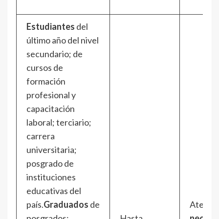
Estudiantes
del
último año del nivel
secundario; de
cursos de
formación
profesional y
capacitación
laboral; terciario;
carrera
universitaria;
posgrado de
instituciones
educativas del
país.
Graduados
de
Atenci
posgrados;
Hasta
necesi