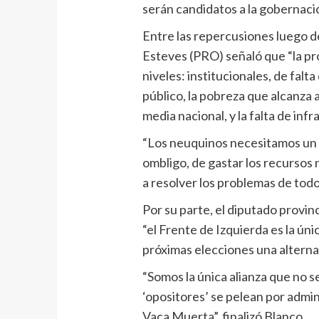
serán candidatos a la gobernaci
Entre las repercusiones luego de
Esteves (PRO) señaló que “la pr
niveles: institucionales, de falt
público, la pobreza que alcanza 
media nacional, y la falta de infr
“Los neuquinos necesitamos un c
ombligo, de gastar los recursos
a resolver los problemas de todos
Por su parte, el diputado provi
“el Frente de Izquierda es la úni
próximas elecciones una alternat
“Somos la única alianza que no se
‘opositores’ se pelean por admin
Vaca Muerta”, finalizó Blanco.