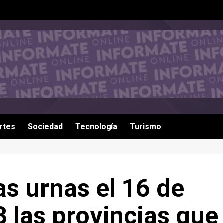
rtes
Sociedad
Tecnología
Turismo
as urnas el 16 de
3 las provincias que