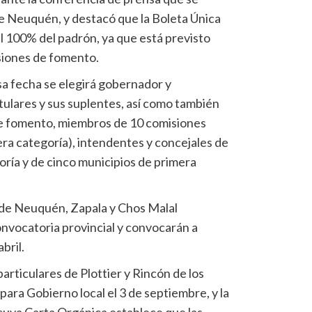
de Neuquén, y destacó que la Boleta Única
l 100% del padrón, ya que está previsto
siones de fomento.
sa fecha se elegirá gobernador y
tulares y sus suplentes, así como también
e fomento, miembros de 10 comisiones
era categoría), intendentes y concejales de
ría y de cinco municipios de primera
 de Neuquén, Zapala y Chos Malal
onvocatoria provincial y convocarán a
bril.
rticulares de Plottier y Rincón de los
ara Gobierno local el 3 de septiembre, y la
 cuya Carta Orgánica establece que las