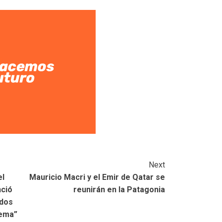
Next
el
Mauricio Macri y el Emir de Qatar se
nció
reunirán en la Patagonia
odos
rema”