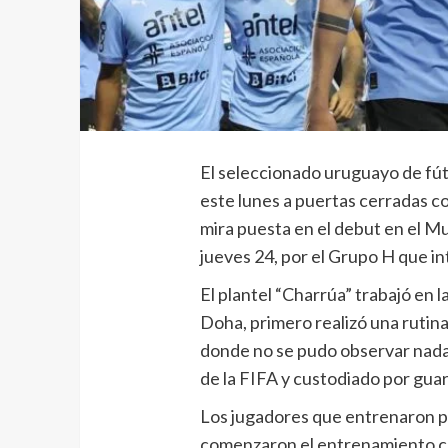
El seleccionado uruguayo de fú
este lunes a puertas cerradas co
mira puesta en el debut en el Mu
jueves 24, por el Grupo H que i
El plantel “Charrúa” trabajó en l
Doha, primero realizó una rutina 
donde no se pudo observar nada,
de la FIFA y custodiado por guar
Los jugadores que entrenaron po
comenzaron el entrenamiento con 