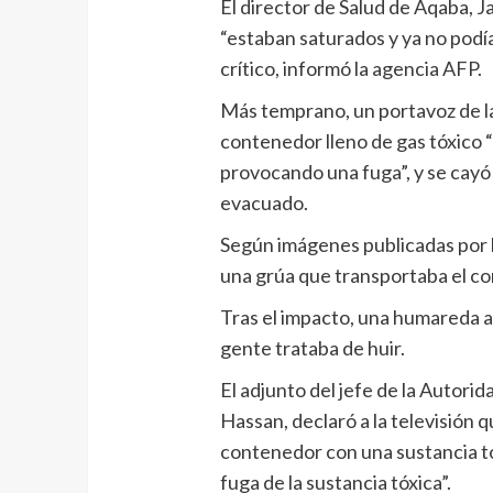
El director de Salud de Aqaba, J
“estaban saturados y ya no podía
crítico, informó la agencia AFP.
Más temprano, un portavoz de l
contenedor lleno de gas tóxico 
provocando una fuga”, y se cayó 
evacuado.
Según imágenes publicadas por l
una grúa que transportaba el co
Tras el impacto, una humareda am
gente trataba de huir.
El adjunto del jefe de la Autorid
Hassan, declaró a la televisión 
contenedor con una sustancia tóx
fuga de la sustancia tóxica”.