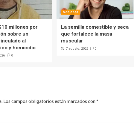
Sociedad
$10 millones por
La semilla comestible y seca
ión sobre un
que fortalece la masa
inculado al
muscular
ico y homicidio
0
7 agosto, 2026
0
2026
a.
Los campos obligatorios están marcados con
*