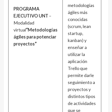
metodologías
Ma
PROGRAMA
ágiles más
7, 
EJECUTIVO UNT
–
conocidas
21
Modalidad
(scrum, lean
ju
virtual
“Metodologías
startup,
De
ágiles para potenciar
kanban) y
a
proyectos”
enseñar a
11
utilizar la
aplicación
Trello que
permite darle
seguimiento a
proyectos y
distintos tipos
de actividades
que se