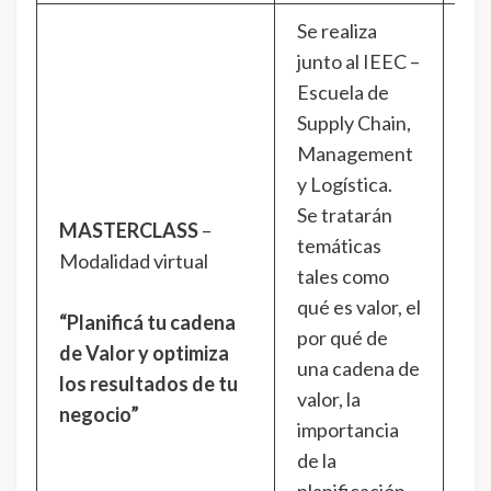
Se realiza
junto al IEEC –
Escuela de
Supply Chain,
Management
y Logística.
Se tratarán
MASTERCLASS
–
temáticas
Vi
Modalidad virtual
tales como
27
qué es valor, el
ma
“Planificá tu cadena
por qué de
De
de Valor y optimiza
una cadena de
a
los resultados de tu
valor, la
12
negocio”
importancia
de la
planificación,