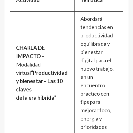
ho
Abordará
tendencias en
productividad
equilibrada y
CHARLA DE
bienestar
IMPACTO
–
Ma
digital para el
Modalidad
24
nuevo trabajo,
virtual
“Productividad
ma
en un
y bienestar – Las 10
De
encuentro
claves
11
práctico con
de la era híbrida”
tips para
mejorar foco,
energía y
prioridades