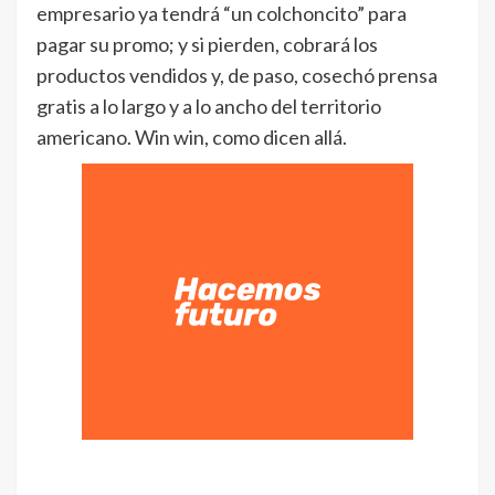
empresario ya tendrá “un colchoncito” para
pagar su promo; y si pierden, cobrará los
productos vendidos y, de paso, cosechó prensa
gratis a lo largo y a lo ancho del territorio
americano. Win win, como dicen allá.