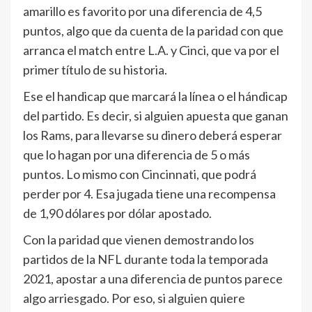
amarillo es favorito por una diferencia de 4,5
puntos, algo que da cuenta de la paridad con que
arranca el match entre L.A. y Cinci, que va por el
primer título de su historia.
Ese el handicap que marcará la línea o el hándicap
del partido. Es decir, si alguien apuesta que ganan
los Rams, para llevarse su dinero deberá esperar
que lo hagan por una diferencia de 5 o más
puntos. Lo mismo con Cincinnati, que podrá
perder por 4. Esa jugada tiene una recompensa
de 1,90 dólares por dólar apostado.
Con la paridad que vienen demostrando los
partidos de la NFL durante toda la temporada
2021, apostar a una diferencia de puntos parece
algo arriesgado. Por eso, si alguien quiere