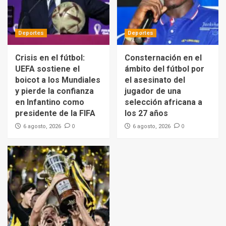
Deportes
Deportes
Crisis en el fútbol:
Consternación en el
UEFA sostiene el
ámbito del fútbol por
boicot a los Mundiales
el asesinato del
y pierde la confianza
jugador de una
en Infantino como
selección africana a
presidente de la FIFA
los 27 años
0
0
6 agosto, 2026
6 agosto, 2026