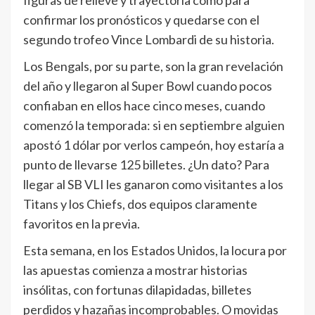
figuras de relieve y trayectoria como para
confirmar los pronósticos y quedarse con el
segundo trofeo Vince Lombardi de su historia.
Los Bengals, por su parte, son la gran revelación
del año y llegaron al Super Bowl cuando pocos
confiaban en ellos hace cinco meses, cuando
comenzó la temporada: si en septiembre alguien
apostó 1 dólar por verlos campeón, hoy estaría a
punto de llevarse 125 billetes. ¿Un dato? Para
llegar al SB VLI les ganaron como visitantes a los
Titans y los Chiefs, dos equipos claramente
favoritos en la previa.
Esta semana, en los Estados Unidos, la locura por
las apuestas comienza a mostrar historias
insólitas, con fortunas dilapidadas, billetes
perdidos y hazañas incomprobables. O movidas