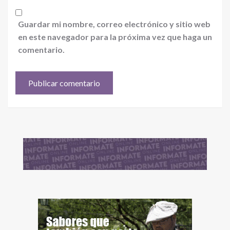
Guardar mi nombre, correo electrónico y sitio web
en este navegador para la próxima vez que haga un
comentario.